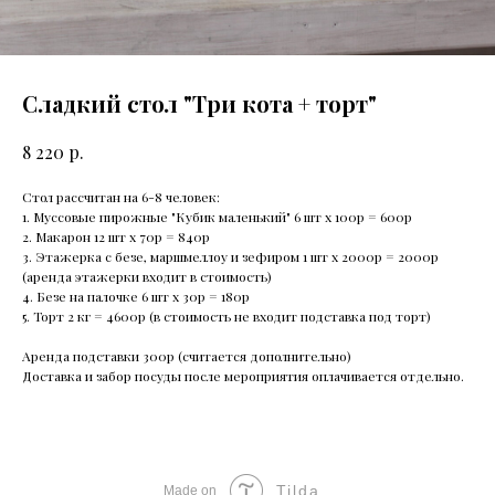
Сладкий стол "Три кота + торт"
р.
8 220
Стол рассчитан на 6-8 человек:
1. Муссовые пирожные "Кубик маленький" 6 шт х 100р = 600р
2. Макарон 12 шт х 70р = 840р
3. Этажерка с безе, маршмеллоу и зефиром 1 шт х 2000р = 2000р
(аренда этажерки входит в стоимость)
4. Безе на палочке 6 шт х 30р = 180р
5. Торт 2 кг = 4600р (в стоимость не входит подставка под торт)
Аренда подставки 300р (считается дополнительно)
Доставка и забор посуды после мероприятия оплачивается отдельно.
Tilda
Made on