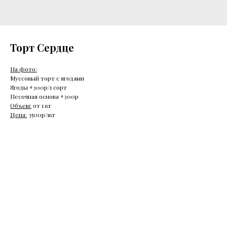
Торт Сердце
На фото:
Муссовый торт с ягодами
Ягоды +300р/1 сорт
Песочная основа +300р
Объем:
от 1 кг
Цена:
3500р/1кг