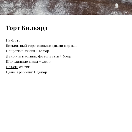
Торт Бильярд
На фото:
Бисквитный торт с шоколадными шарами.
Покрытие: ганаш + велюр.
Декор из мастики, фотопечать + 600р
Шоколадные шары + 400р
Объем:
от 2кг
Цена:
2300р/1кг + декор