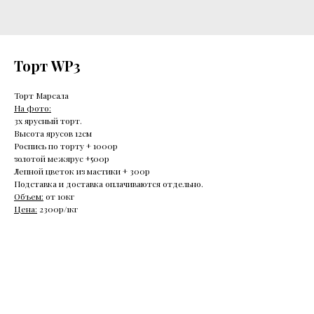
Торт WP3
Торт Марсала
На фото:
3х ярусный торт.
Высота ярусов 12см
Роспись по торту + 1000р
золотой межярус +500р
Лепной цветок из мастики + 300р
Подставка и доставка оплачиваются отдельно.
Объем:
от 10кг
Цена:
2300р/1кг