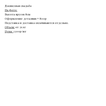
Джинсовая свадьба
На фото:
Высота ярусов 8см
Оформление деталями + 800р
Подставка и доставка оплачиваются отдельно.
Объем:
от 3х кг
Цена:
2300р/1кг