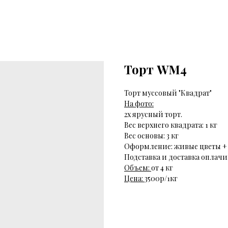
Торт WM4
Торт муссовый "Квадрат"
На фото:
2х ярусный торт.
Вес верхнего квадрата: 1 кг
Вес основы: 3 кг
Оформление: живые цветы +
Подставка и доставка оплачи
Объем:
от 4 кг
Цена:
3500р/1кг