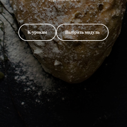
К урокам
Выбрать модуль