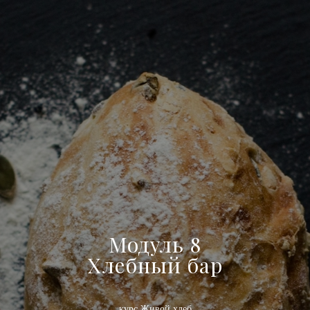
Модуль 8
Хлебный бар
курс Живой хлеб