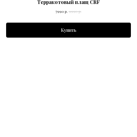
Терракотовый плащ CRF
7990
р.
9990
р.
Купить