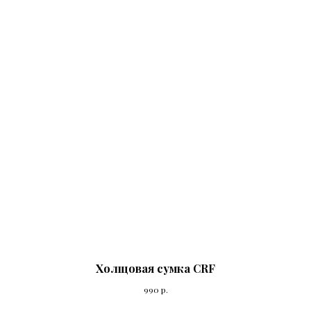
Холщовая сумка CRF
990
р.