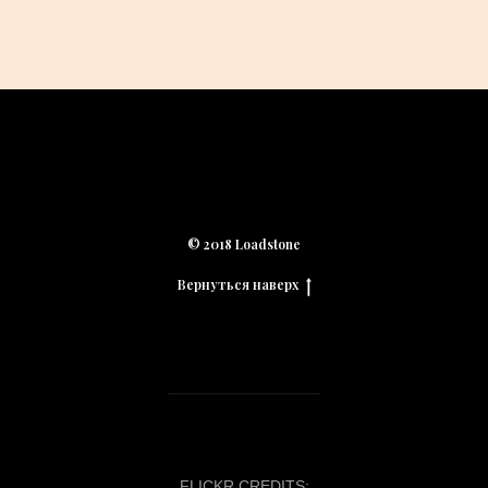
О нас
Мужчины
Женщины
Акссесуары
Доставка
© 2018 Loadstone
Вернуться наверх
FLICKR CREDITS: