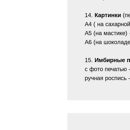
14.
Картинки
(пе
А4 ( на сахарной
А5 (на мастике) 
А6 (на шоколаде
15.
Имбирные п
с фото печатью -
ручная роспись -