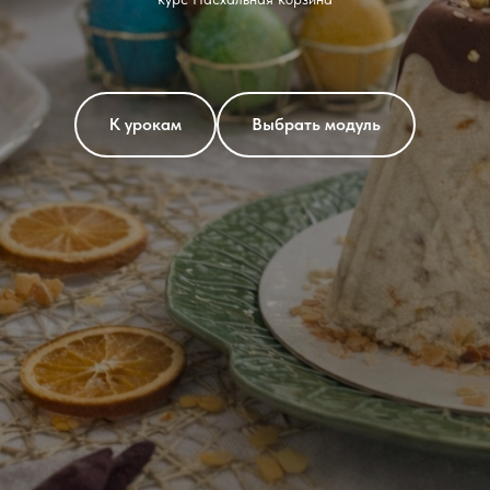
К урокам
Выбрать модуль