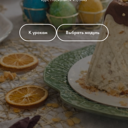
К урокам
Выбрать модуль